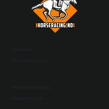
Kasseside
Om Horseracing.no
Personvernerklæring
Kjøpsbetingelser