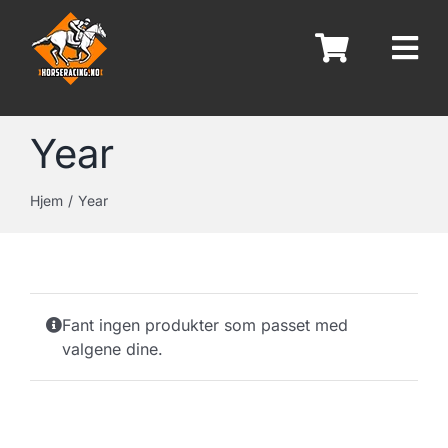
Skip
to
content
Year
Hjem
Year
Fant ingen produkter som passet med
valgene dine.