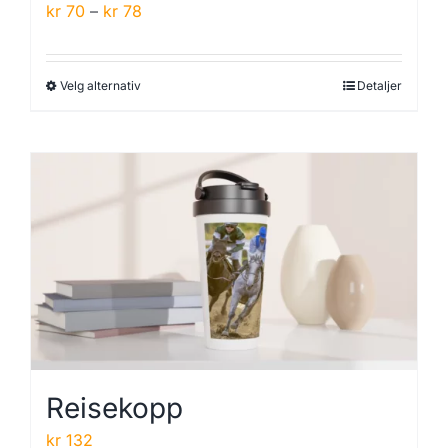
Prisområde:
kr
70
–
kr
78
kr 70
til
Velg alternativ
Detaljer
Dette
kr 78
produktet
har
flere
varianter.
Alternativene
kan
velges
på
produktsiden
Reisekopp
kr
132