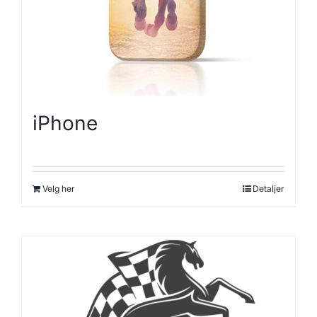
iPhone
Velg her
Detaljer