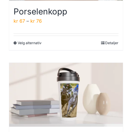
Porselenkopp
Prisområde:
kr
67
–
kr
76
kr 67
til
Velg alternativ
Detaljer
Dette
kr 76
produktet
har
flere
varianter.
Alternativene
kan
velges
på
produktsiden