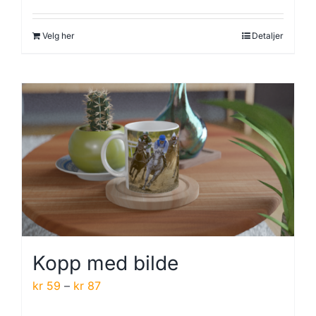
Velg her
Detaljer
Kopp med bilde
Prisområde:
kr
59
–
kr
87
kr 59